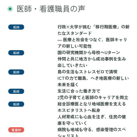
医師・看護職員の声
行政×大学が挑む「移行期医療」の新
医師
たなスタンダード
― 医療と社会をつなぐ、医師キャリ
アの新しい可能性
国の研究機関から母校へUターン
医師
仲間と共に地方から成功事例を生み
出していきたい
島の生活もストレスゼロで満喫
医師
ICTの力で離島、へき地医療の新しい
未来を描く
生活に合った働き方で
医師
2児の子育てと医師のキャリアを両立
総合診療医となり地域医療を支える
医師
ホスピタリストへ転身
人材育成にも心血を注ぎ、住民の健
康を守っていく
病院も地域も守る、感染管理のスペ
看護師
シャリスト