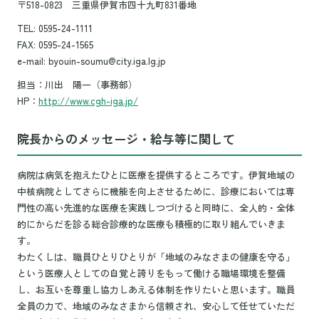
〒518-0823 三重県伊賀市四十九町831番地
TEL: 0595-24-1111
FAX: 0595-24-1565
e-mail: byouin-soumu@city.iga.lg.jp
担当：川出 陽一（事務部）
HP：
http://www.cgh-iga.jp/
院長からのメッセージ・給与等に関して
病院は病気を抱えたひとに医療を提供するところです。伊賀地域の
中核病院としてさらに機能を向上させるために、診療においては専
門性の高い先進的な医療を実践しつづけると同時に、全人的・全体
的にからだを診る総合診療的な医療も積極的に取り組んでいきま
す。
わたくしは、職員ひとりひとりが「地域のみなさまの健康を守る」
という医療人としての自覚と誇りをもって働ける職場環境を整備
し、お互いを尊重し協力しあえる体制を作りたいと思います。職員
全員の力で、地域のみなさまから信頼され、安心して任せていただ