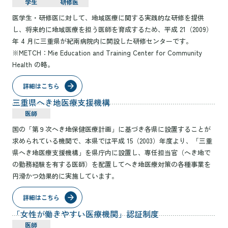
学生
研修医
医学生・研修医に対して、地域医療に関する実践的な研修を提供
し、将来的に地域医療を担う医師を育成するため、平成 21（2009）
年 4 月に三重県が紀南病院内に開設した研修センターです。
※METCH：Mie Education and Training Center for Community
Health の略。
詳細はこちら
三重県へき地医療支援機構
医師
国の「第９次へき地保健医療計画」に基づき各県に設置することが
求められている機関で、本県では平成 15（2003）年度より、「三重
県へき地医療支援機構」を県庁内に設置し、専任担当官（へき地で
の勤務経験を有する医師）を配置してへき地医療対策の各種事業を
円滑かつ効果的に実施しています。
詳細はこちら
「女性が働きやすい医療機関」認証制度
医師