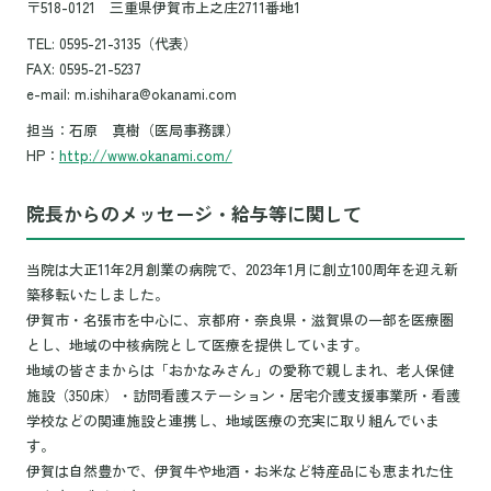
〒518-0121 三重県伊賀市上之庄2711番地1
TEL: 0595-21-3135（代表）
FAX: 0595-21-5237
e-mail: m.ishihara@okanami.com
担当：石原 真樹（医局事務課）
HP：
http://www.okanami.com/
院長からのメッセージ・給与等に関して
当院は大正11年2月創業の病院で、2023年1月に創立100周年を迎え新
築移転いたしました。
伊賀市・名張市を中心に、京都府・奈良県・滋賀県の一部を医療圏
とし、地域の中核病院として医療を提供しています。
地域の皆さまからは「おかなみさん」の愛称で親しまれ、老人保健
施設（350床）・訪問看護ステーション・居宅介護支援事業所・看護
学校などの関連施設と連携し、地域医療の充実に取り組んでいま
す。
伊賀は自然豊かで、伊賀牛や地酒・お米など特産品にも恵まれた住