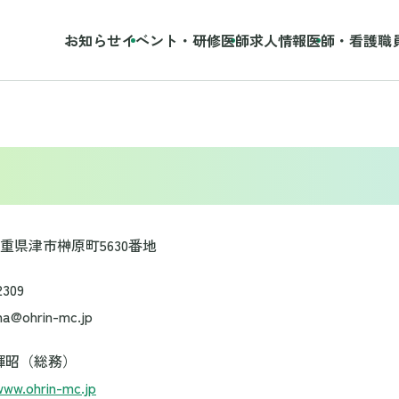
お知らせ
イベント・研修
医師求人情報
医師・看護職
 三重県津市榊原町5630番地
2309
ma@ohrin-mc.jp
輝昭（総務）
www.ohrin-mc.jp