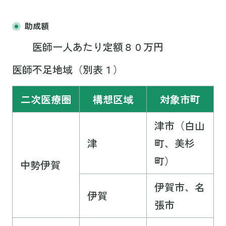
助成額
医師一人あたり定額８０万円
医師不足地域（別表１）
二次医療圏
構想区域
対象市町
津市（白山
津
町、美杉
町）
中勢伊賀
伊賀市、名
伊賀
張市