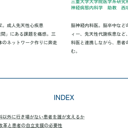
三重大学大学院医学系研究
神経病態内科学 助教 西垣
家。成人先天性心疾患
脳神経内科医。脳卒中など
狭間」にある課題を痛感。三
ィー、先天性代謝疾患など
体のネットワーク作りに奔走
科医と連携しながら、患者
む。
INDEX
科以外に行き場がない患者を誰が支えるか
改革と患者の自立支援の必要性