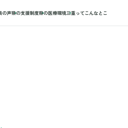
員の声
県の支援制度
県の医療環境
三重ってこんなとこ