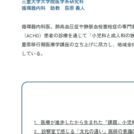
三重大学大学院医学系研究科
循環器内科 助教 荻原 義人
循環器内科医。肺高血圧症や静脈血栓塞栓症の専門
（ACHD）患者の診療を通じて「小児科と成人科の
重県移行期医療学講座の立ち上げに尽力し、地域全
している。
1．医療が進歩したから生まれた「課題」小児
2．診察室で感じる「文化の違い」医師の意識